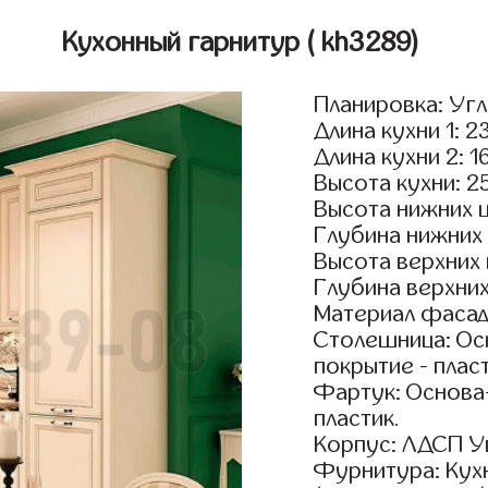
Кухонный гарнитур
( kh3289)
Планировка: Уг
Длина кухни 1: 2
Длина кухни 2: 1
Высота кухни: 2
Высота нижних 
Глубина нижних
Высота верхних
Глубина верхни
Материал фасад
Столешница: Осн
покрытие - пласт
Фартук: Основа
пластик.
Корпус: ЛДСП У
Фурнитура: Кух