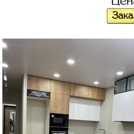
Це
Зака