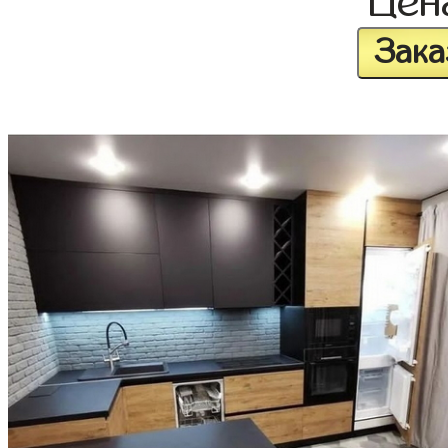
Це
Зака