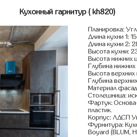
Кухонный гарнитур
( kh820)
Планировка: Уг
Длина кухни 1: 1
Длина кухни 2: 
Высота кухни: 2
Высота нижних 
Глубина нижних
Высота верхних
Глубина верхни
Материал фасад
Столешница: ис
Фартук: Основа
пластик.
Корпус: ЛДСП У
Фурнитура: Кух
Boyard (BLUM, H