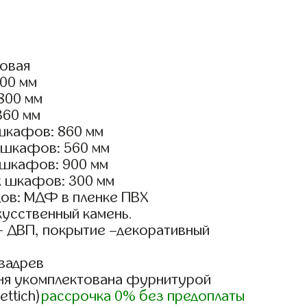
ловая
500 мм
2800 мм
360 мм
шкафов: 860 мм
 шкафов: 560 мм
 шкафов: 900 мм
х шкафов: 300 мм
ов: МДФ в пленке ПВХ
кусственный камень.
- ДВП, покрытие –декоративный
вадрев
ня укомплектована фурнитурой
ettich)
рассрочка 0% без предоплаты