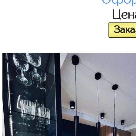
Це
Зака