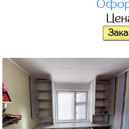
Офор
Це
Зака