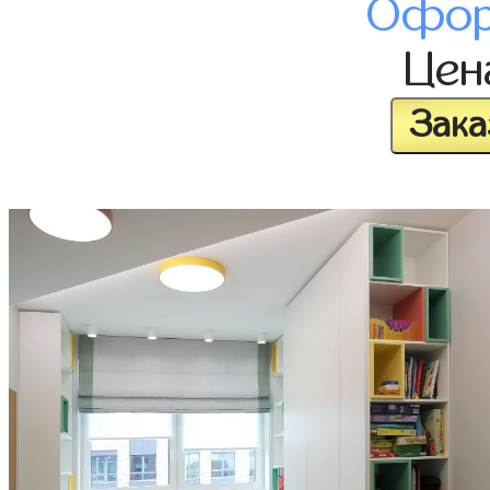
Офор
Це
Зака