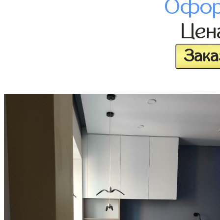
Офор
Це
Зака