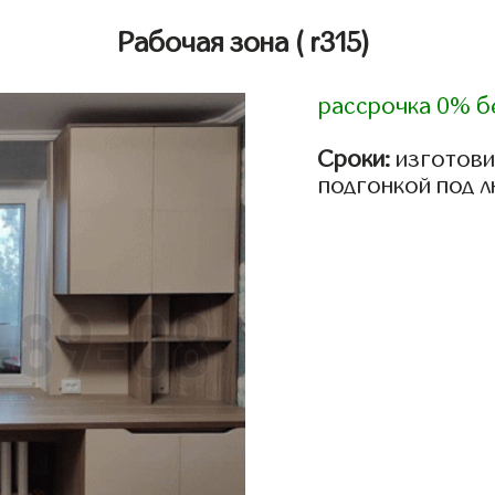
Рабочая зона
( r315)
рассрочка 0% б
Сроки:
изготови
подгонкой под 