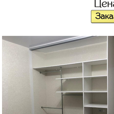
Це
Зака