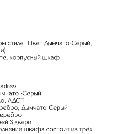
м стиле Цвет Дымчато-Серый,
и)
упе, корпусный шкаф
adrev
ымчато -Серый
ло, ЛДСП
ребро, Дымчато-Серый
Серебро
ей 3 двери
олнение шкафа состоит из трёх