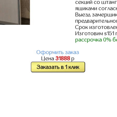
секций со штанг
ящиками согласн
Выезд замерщик
предварительно
Срок изготовлен
Изготовим s151
рассрочка 0% б
Оформить заказ
Цена
31888
р
Заказать в 1 клик