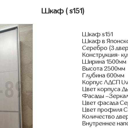
Шкаф
( s151)
Шкаф s151
Шкаф в Японско
Серебро (3 двер
Конструкция- к
Ширина 1500мм
Высота 2500мм
Глубина 600мм
Корпус ЛДСП Uv
Цвет корпуса Д
Фасады –Зерка
Цвет фасада Се
Цвет профиля 
Количество двер
Внутреннее нап