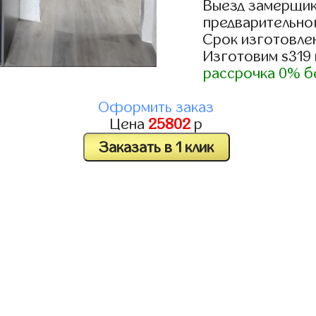
Выезд замерщик
предварительно
Срок изготовлен
Изготовим s319
рассрочка 0% б
Оформить заказ
Цена
25802
р
Заказать в 1 клик