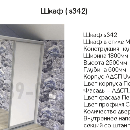
Шкаф
( s342)
Шкаф s342
Шкаф в стиле М
Конструкция- к
Ширина 1800мм
Высота 2500мм
Глубина 600мм
Корпус ЛДСП Uv
Цвет корпуса П
Фасады – ЛДСП,
Цвет фасада Пе
Цвет профиля 
Количество двер
Внутреннее нап
секций со штанг