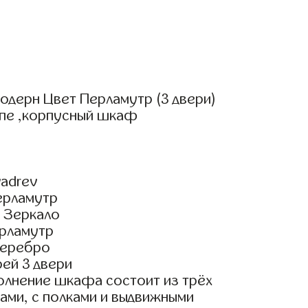
одерн Цвет Перламутр (3 двери)
упе ,корпусный шкаф
adrev
ерламутр
 Зеркало
рламутр
Серебро
ей 3 двери
олнение шкафа состоит из трёх
ами, с полками и выдвижными