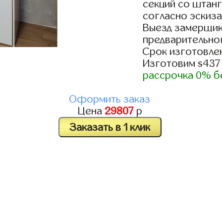
секций со штанг
согласно эскиза
Выезд замерщик
предварительно
Срок изготовлен
Изготовим s437
рассрочка 0% б
Оформить заказ
Цена
29807
р
Заказать в 1 клик