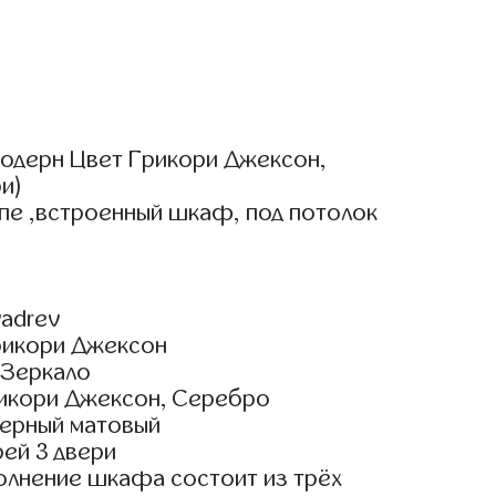
одерн Цвет Грикори Джексон,
и)
пе ,встроенный шкаф, под потолок
adrev
рикори Джексон
 Зеркало
икори Джексон, Серебро
ерный матовый
ей 3 двери
олнение шкафа состоит из трёх