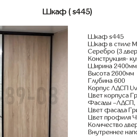
Шкаф
( s445)
Шкаф s445
Шкаф в стиле М
Серебро (3 двер
Конструкция- ку
Ширина 2400мм
Высота 2600мм
Глубина 600
Корпус ЛДСП Uv
Цвет корпуса Г
Фасады –ЛДСП,
Цвет фасада Гр
Цвет профиля Ч
Количество двер
Внутреннее нап