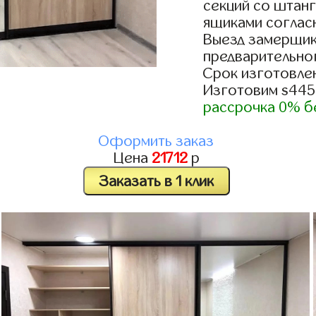
секций со штанг
ящиками согласн
Выезд замерщик
предварительно
Срок изготовлен
Изготовим s445
рассрочка 0% б
Оформить заказ
Цена
21712
р
Заказать в 1 клик