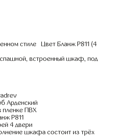
нном стиле Цвет Бланж Р811 (4
аспашной, встроенный шкаф, под
adrev
уб Арденский
 пленке ПВХ
анж Р811
ей 4 двери
олнение шкафа состоит из трёх