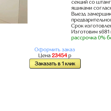
секций со штанг
ящиками согласн
Выезд замерщик
предварительно
Срок изготовлен
Изготовим s681
рассрочка 0% б
Оформить заказ
Цена
23454
р
Заказать в 1 клик