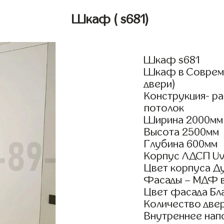
Шкаф
( s681)
Шкаф s681
Шкаф в Совреме
двери)
Конструкция- р
потолок
Ширина 2000мм
Высота 2500мм
Глубина 600мм
Корпус ЛДСП Uv
Цвет корпуса Д
Фасады – МДФ в
Цвет фасада Бл
Количество двер
Внутреннее нап