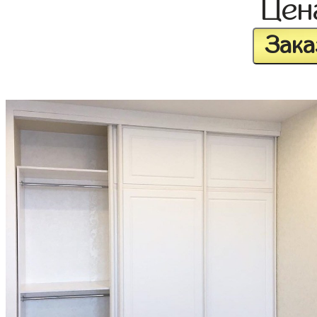
Це
Зака