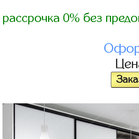
рассрочка 0% без предо
Офор
Це
Зака